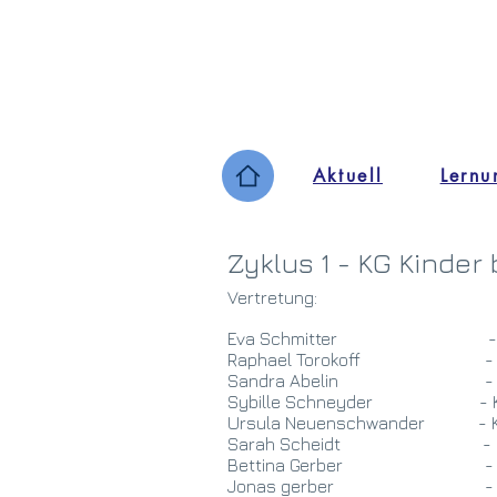
Aktuell
Lernu
Zyklus 1 - KG Kinder
Vertretung:
Eva Schmitter
-
Raphael Torokoff - K
Sandra Abelin - Kg
Sybille Schneyder - K
Ursula Neuenschwander - K
Sarah Scheid
Bettina Gerber
- 1
Jonas gerber - 