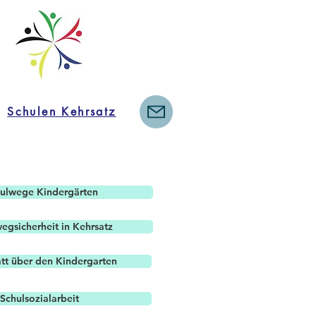
Schulen Kehrsatz
ulwege Kindergärten
egsicherheit in Kehrsatz
tt über den Kindergarten
Schulsozialarbeit