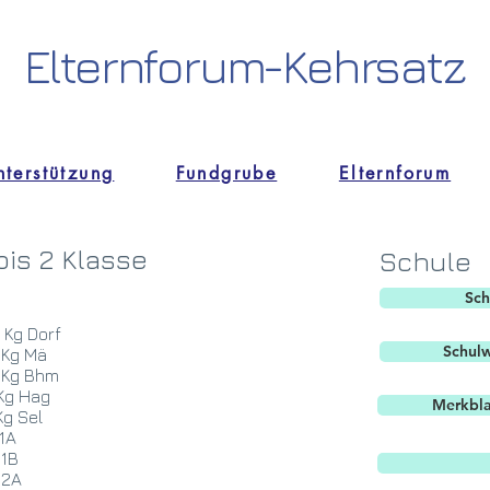
Elternforum-Kehrsatz
nterstützung
Fundgrube
Elternforum
 bis 2 Klasse
Schule
Sch
 Kg Dorf
Schulw
g Mä
 Bhm
g Hag
Merkbla
g Sel
t - 1A
B
2A